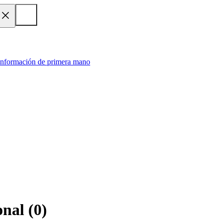
 información de primera mano
onal
(
0
)