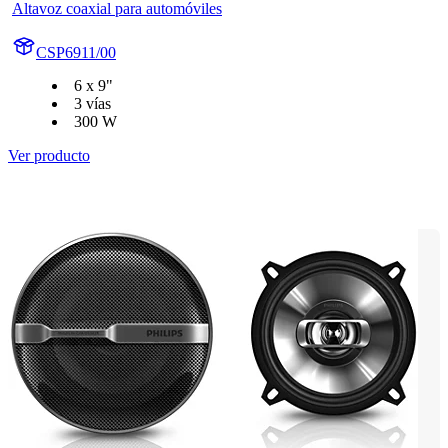
Altavoz coaxial para automóviles
CSP6911/00
6 x 9"
3 vías
300 W
Ver producto