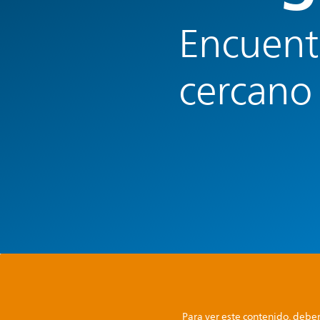
Encuentr
cercano
Para ver este contenido, deber