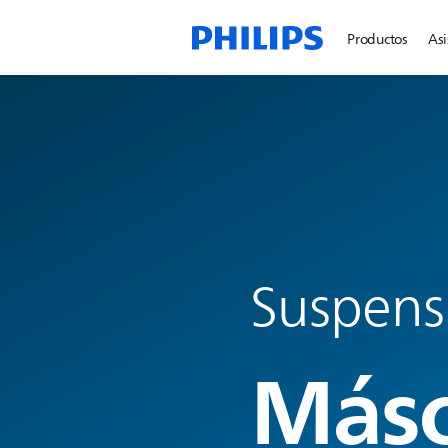
Productos
Asi
Suspens
Másc