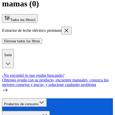
mamas
(
0
)
Todos los filtros
1
Extractor de leche eléctrico premium
Eliminar todos los filtros
Serie
¿No encontró lo que estaba buscando?
Obtenga ayuda con su producto, encuentre manuales, conozca los
mejores consejos y trucos, y solucione cualquier problema
Productos de consumo