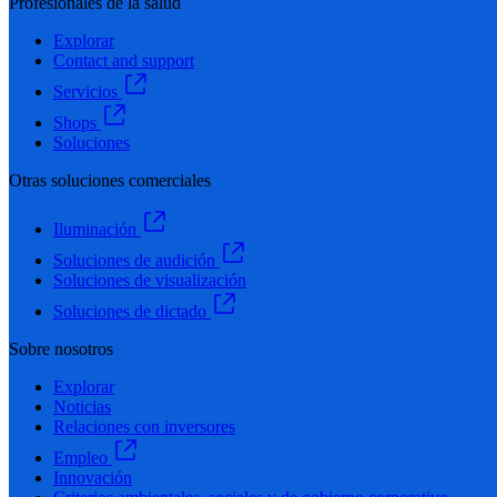
Profesionales de la salud
Explorar
Contact and support
Servicios
Shops
Soluciones
Otras soluciones comerciales
Iluminación
Soluciones de audición
Soluciones de visualización
Soluciones de dictado
Sobre nosotros
Explorar
Noticias
Relaciones con inversores
Empleo
Innovación