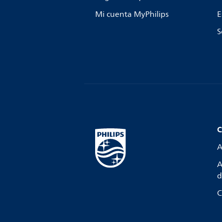
Mi cuenta MyPhilips
E
S
C
A
A
d
C