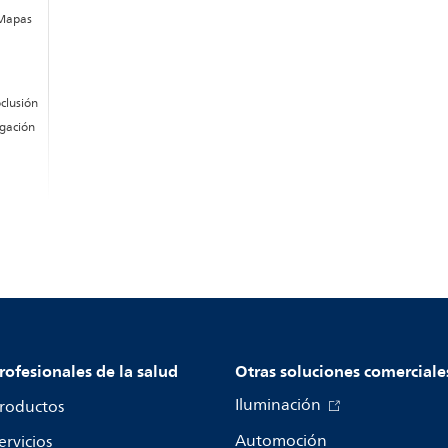
 Mapas
oclusión
igación
rofesionales de la salud
Otras soluciones comerciale
Iluminación
roductos
Automoción
ervicios