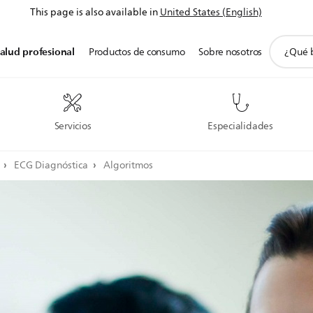
This page is also available in
United States (English)
icono
alud profesional
Productos de consumo
Sobre nosotros
de
soporte
de
búsqued
Servicios
Especialidades
a
ECG Diagnóstica
Algoritmos