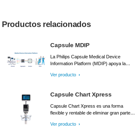
Productos relacionados
Capsule MDIP
La Philips Capsule Medical Device
Information Platform (MDIP) apoya la
atención proactiva en todos los
Ver producto
departamentos del hospital, con beneficios
potenciales para todo el sistema sanitario.
Cuando los datos se agregan y se
Capsule Chart Xpress
presentan en el contexto del paciente, los
proveedores de atención pueden priorizar
Capsule Chart Xpress es una forma
y coordinar las intervenciones de manera
flexible y rentable de eliminar gran parte
eficaz y eficiente.
del tiempo, las molestias y los errores que
Ver producto
supone registrar manualmente los signos
vitales en áreas de cuidados no críticos.