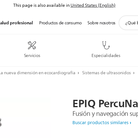
This page is also available in
United States (English)
icono
alud profesional
Productos de consumo
Sobre nosotros
de
soporte
de
búsqued
Servicios
Especialidades
La nueva dimensión en ecocardiografía
Sistemas de ultrasonidos
EPIQ
PercuNa
Fusión y navegación su
Buscar productos similares