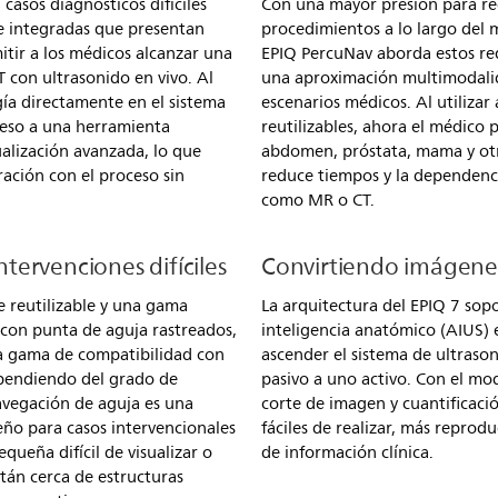
casos diagnósticos difíciles
Con una mayor presión para red
e integradas que presentan
procedimientos a lo largo del m
mitir a los médicos alcanzar una
EPIQ PercuNav aborda estos req
 con ultrasonido en vivo. Al
una aproximación multimodalid
a directamente en el sistema
escenarios médicos. Al utilizar
ceso a una herramienta
reutilizables, ahora el médico p
alización avanzada, lo que
abdomen, próstata, mama y otr
ación con el proceso sin
reduce tiempos y la dependenci
como MR o CT.
ervenciones difíciles
Convirtiendo imágenes
 reutilizable y una gama
La arquitectura del EPIQ 7 sop
con punta de aguja rastreados,
inteligencia anatómico (AIUS) e
ia gama de compatibilidad con
ascender el sistema de ultraso
dependiendo del grado de
pasivo a uno activo. Con el m
avegación de aguja es una
corte de imagen y cuantificac
o para casos intervencionales
fáciles de realizar, más reprod
equeña difícil de visualizar o
de información clínica.
stán cerca de estructuras