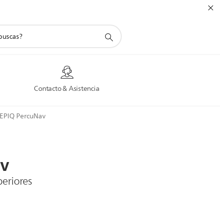
a
Contacto & Asistencia
EPIQ PercuNav
v
periores