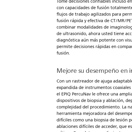
Tome decisiones confiables incluso en 
con capacidades de fusión totalment
flujos de trabajo agilizados para per
fusión rápida y efectiva de CT/MR/PET
combinar modalidades de imaginologí
de ultrasonido, ahora usted tiene ac
diagnóstica aún más potente con visu
permite decisiones rápidas en compar
fusión.
Mejore su desempeño en int
Con un rastreador de ajuga adaptable
expandida de instrumentos coaxiales 
el EPIQ PercuNav le ofrece una ampl
dispositivos de biopsia y ablación, 
complejidad del procedimiento. La n
herramienta mejoradora del desempeñ
difíciles como una biopsia de lesión p
ablaciones difíciles de acceder, que e