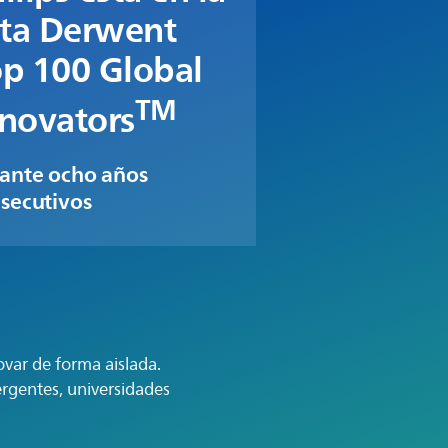
sta Derwent
p 100 Global
TM
novators
ante ocho años
secutivos
var de forma aislada.
ergentes, universidades