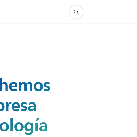
s hemos
presa
nología