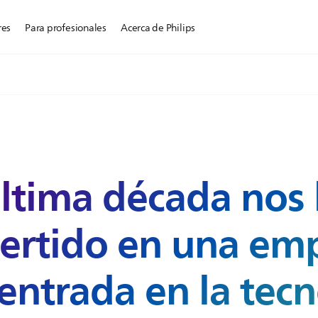
res
Para profesionales
Acerca de Philips
última década no
ertido en una em
centrada en la tec