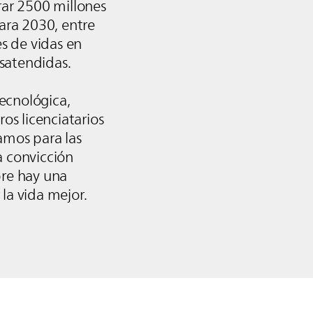
rar 2500 millones
para 2030, entre
es de vidas en
satendidas.
cnológica,
ros licenciatarios
amos para las
 convicción
pre hay una
la vida mejor.