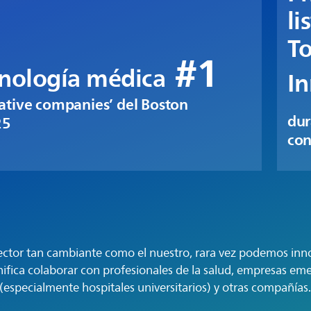
li
To
#1
cnología médica
In
vative companies’ del Boston
dur
25
con
ector tan cambiante como el nuestro, rara vez podemos inno
nifica colaborar con profesionales de la salud, empresas em
(especialmente hospitales universitarios) y otras compañías.