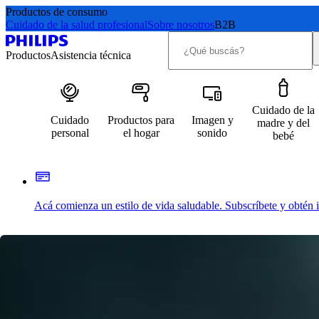
Productos de consumo
Cuidado de la salud profesional
Sobre nosotros
B2B
Productos
Asistencia técnica
Cuidado de la
Cuidado
Productos para
Imagen y
madre y del
personal
el hogar
sonido
bebé
Acá comienza un estilo de vida saludable. Subscríbete y obtén