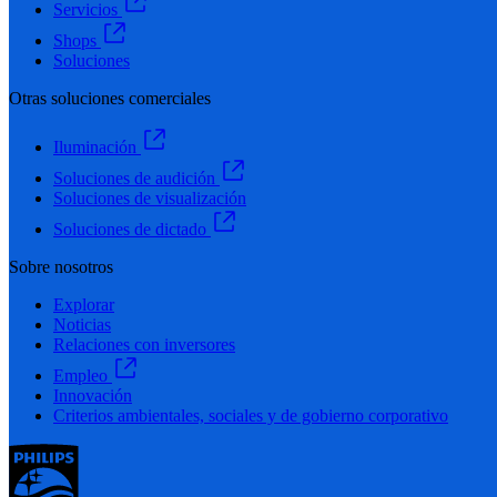
Servicios
Shops
Soluciones
Otras soluciones comerciales
Iluminación
Soluciones de audición
Soluciones de visualización
Soluciones de dictado
Sobre nosotros
Explorar
Noticias
Relaciones con inversores
Empleo
Innovación
Criterios ambientales, sociales y de gobierno corporativo