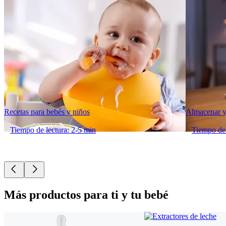
Recetas para bebés y niños
Almacenar y
Tiempo de lectura: 2-5 min
Tiempo de 
Más productos para ti y tu bebé