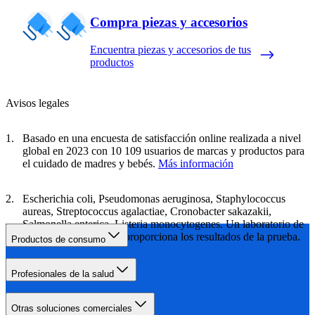
Compra piezas y accesorios
Encuentra piezas y accesorios de tus
productos
Avisos legales
Basado en una encuesta de satisfacción online realizada a nivel
global en 2023 con 10 109 usuarios de marcas y productos para
el cuidado de madres y bebés.
Más información
Escherichia coli, Pseudomonas aeruginosa, Staphylococcus
aureas, Streptococcus agalactiae, Cronobacter sakazakii,
Salmonella enterica, Listeria monocytogenes. Un laboratorio de
pruebas independiente proporciona los resultados de la prueba.
Productos de consumo
Profesionales de la salud
Otras soluciones comerciales