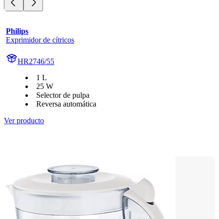
Philips
Exprimidor de cítricos
HR2746/55
1 L
25 W
Selector de pulpa
Reversa automática
Ver producto