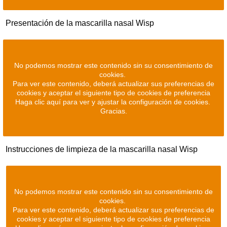
Presentación de la mascarilla nasal Wisp
No podemos mostrar este contenido sin su consentimiento de
cookies.
Para ver este contenido, deberá actualizar sus preferencias de
cookies y aceptar el siguiente tipo de cookies de preferencia
Haga clic aquí para ver y ajustar la configuración de cookies.
Gracias.
Instrucciones de limpieza de la mascarilla nasal Wisp
No podemos mostrar este contenido sin su consentimiento de
cookies.
Para ver este contenido, deberá actualizar sus preferencias de
cookies y aceptar el siguiente tipo de cookies de preferencia