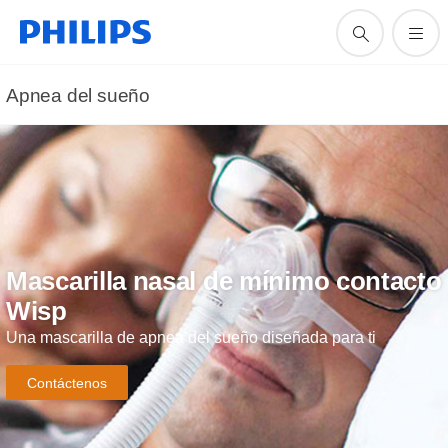
Apnea del sueño
Mascarilla nasal de mínimo contacto
Wisp
Una mascarilla de apnea del sueño diseñada para ti
Contáctenos