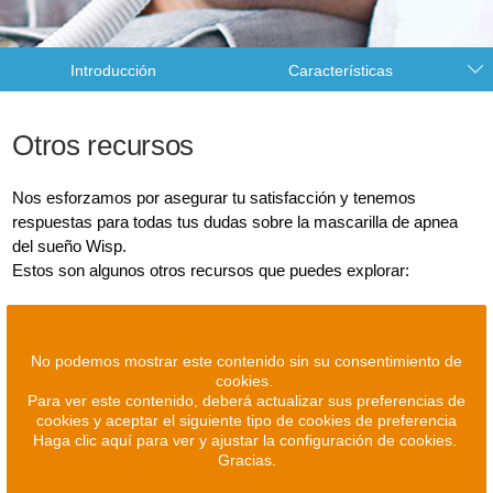
Introducción
Características
Otros recursos
Nos esforzamos por asegurar tu satisfacción y tenemos
respuestas para todas tus dudas sobre la mascarilla de apnea
del sueño Wisp.
Estos son algunos otros recursos que puedes explorar:
No podemos mostrar este contenido sin su consentimiento de
cookies.
Para ver este contenido, deberá actualizar sus preferencias de
cookies y aceptar el siguiente tipo de cookies de preferencia
Haga clic aquí para ver y ajustar la configuración de cookies.
Gracias.