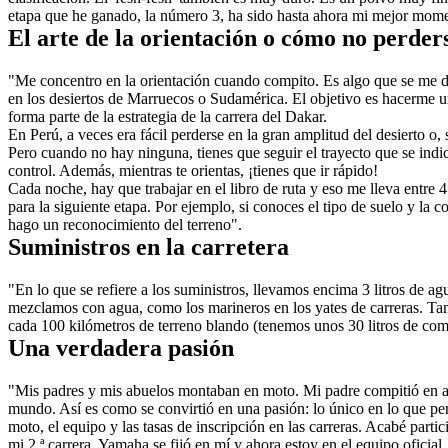
etapa que he ganado, la número 3, ha sido hasta ahora mi mejor momen
El arte de la orientación o cómo no perders
"Me concentro en la orientación cuando compito. Es algo que se me da
en los desiertos de Marruecos o Sudamérica. El objetivo es hacerme un
forma parte de la estrategia de la carrera del Dakar.
En Perú, a veces era fácil perderse en la gran amplitud del desierto o,
Pero cuando no hay ninguna, tienes que seguir el trayecto que se indic
control. Además, mientras te orientas, ¡tienes que ir rápido!
Cada noche, hay que trabajar en el libro de ruta y eso me lleva entre 4
para la siguiente etapa. Por ejemplo, si conoces el tipo de suelo y la 
hago un reconocimiento del terreno".
Suministros en la carretera
"En lo que se refiere a los suministros, llevamos encima 3 litros de a
mezclamos con agua, como los marineros en los yates de carreras. Tambi
cada 100 kilómetros de terreno blando (tenemos unos 30 litros de com
Una verdadera pasión
"Mis padres y mis abuelos montaban en moto. Mi padre compitió en al
mundo. Así es como se convirtió en una pasión: lo único en lo que pen
moto, el equipo y las tasas de inscripción en las carreras. Acabé par
mi 2.ª carrera, Yamaha se fijó en mí y ahora estoy en el equipo oficial.