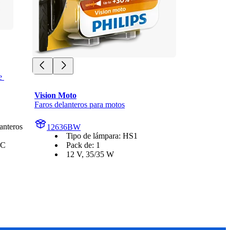
 
Vision Moto
Faros delanteros para motos
anteros
12636BW
Tipo de lámpara: HS1
CC
Pack de: 1
12 V, 35/35 W