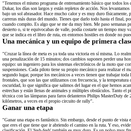
"Tenemos el mismo programa de entrenamiento básico que todos los depo
Dakar, los días son largos y están repletos de acción. Nos levantamos a
bajo un sol abrasador. Hace mucho calor y es muy duro físicamente, p
carreras más duras del mundo. Tienes que darlo todo hasta el final, p
cuando compito. Es algo que se me da muy bien. Me paso semanas practi
desierto o, si te equivocabas de valle, podía costarte un tiempo muy v
que se indica en el libro de ruta, en entornos hostiles en donde no pue
Una mecánica y un equipo de primera clas
"Cruzar la línea de meta es ya toda una victoria en sí misma. Lo real
una penalización de 15 minutos; dos cambios suponen perder una hora.
equipo: un ingeniero para los sistemas electrónicos de la moto que con
suspensiones. Cada piloto tiene su propio mecánico para realizar el m
segundo lugar, porque los mecánicos a veces tienen que trabajar toda l
frontales, que son las que utilizamos con frecuencia, y la temperatura
oscuridad, lo que significa que salimos del lugar en el que hemos acamp
estrechas y están llenas de animales y múltiples obstáculos. Tanto el 
técnica con las lámparas para faros delanteros Philips MasterDuty de 
kilómetros, a veces en el propio circuito de rally".
Ganar una etapa
"Ganar una etapa es fantástico. Sin embargo, desde el punto de vista e
que eres el que tiene que ir abriendo el camino en la ruta. Y eso, evid
clasificación. El 'fesh-fesh' también es muy duro. Es un polvo muy fi