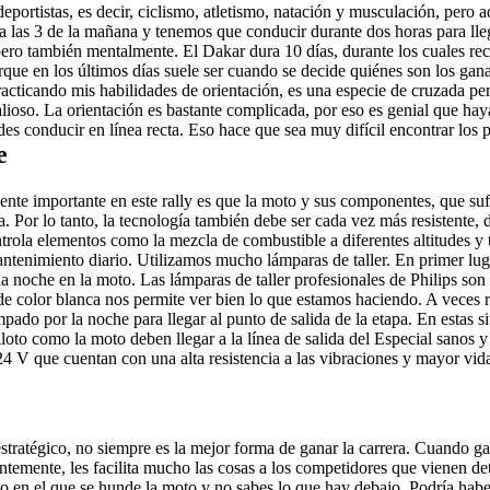
rtistas, es decir, ciclismo, atletismo, natación y musculación, pero ad
 las 3 de la mañana y tenemos que conducir durante dos horas para llegar
ero también mentalmente. El Dakar dura 10 días, durante los cuales rec
orque en los últimos días suele ser cuando se decide quiénes son los gan
cando mis habilidades de orientación, es una especie de cruzada person
alioso. La orientación es bastante complicada, por eso es genial que haya
des conducir en línea recta. Eso hace que sea muy difícil encontrar los p
e
mente importante en este rally es que la moto y sus componentes, que s
 Por lo tanto, la tecnología también debe ser cada vez más resistente, 
trola elementos como la mezcla de combustible a diferentes altitudes y t
antenimiento diario. Utilizamos mucho lámparas de taller. En primer lug
a noche en la moto. Las lámparas de taller profesionales de Philips son 
 de color blanca nos permite ver bien lo que estamos haciendo. A veces 
ado por la noche para llegar al punto de salida de la etapa. En estas si
piloto como la moto deben llegar a la línea de salida del Especial sanos
24 V que cuentan con una alta resistencia a las vibraciones y mayor vid
stratégico, no siempre es la mejor forma de ganar la carrera. Cuando gan
entemente, les facilita mucho las cosas a los competidores que vienen de
no en el que se hunde la moto y no sabes lo que hay debajo. Podría haber