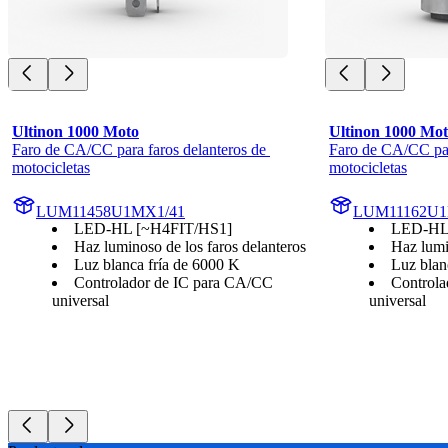
Ultinon 1000 Moto
Ultinon 1000 Mo
Faro de CA/CC para faros delanteros de 
Faro de CA/CC para
motocicletas
motocicletas
LUM11458U1MX1/41
LUM11162U1
LED-HL [~H4FIT/HS1]
LED-HL
Haz luminoso de los faros delanteros
Haz lumi
Luz blanca fría de 6000 K
Luz blan
Controlador de IC para CA/CC
Controla
universal
universal