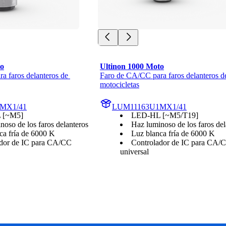
to
Ultinon 1000 Moto
 faros delanteros de 
Faro de CA/CC para faros delanteros de
motocicletas
MX1/41
LUM11163U1MX1/41
 [~M5]
LED-HL [~M5/T19]
noso de los faros delanteros
Haz luminoso de los faros del
ca fría de 6000 K
Luz blanca fría de 6000 K
dor de IC para CA/CC
Controlador de IC para CA/
universal