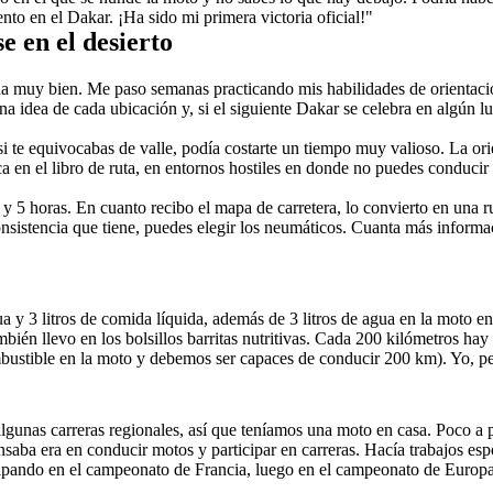
to en el Dakar. ¡Ha sido mi primera victoria oficial!"
e en el desierto
 muy bien. Me paso semanas practicando mis habilidades de orientación
a idea de cada ubicación y, si el siguiente Dakar se celebra en algún l
 si te equivocabas de valle, podía costarte un tiempo muy valioso. La ori
a en el libro de ruta, en entornos hostiles en donde no puedes conducir e
 y 5 horas. En cuanto recibo el mapa de carretera, lo convierto en una r
consistencia que tiene, puedes elegir los neumáticos. Cuanta más informa
gua y 3 litros de comida líquida, además de 3 litros de agua en la moto 
én llevo en los bolsillos barritas nutritivas. Cada 200 kilómetros hay 
bustible en la moto y debemos ser capaces de conducir 200 km). Yo, pers
gunas carreras regionales, así que teníamos una moto en casa. Poco a 
saba era en conducir motos y participar en carreras. Hacía trabajos esp
ticipando en el campeonato de Francia, luego en el campeonato de Europa