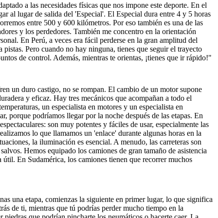
aptado a las necesidades físicas que nos impone este deporte. En el 
 al lugar de salida del 'Especial'. El Especial dura entre 4 y 5 horas 
orremos entre 500 y 600 kilómetros. Por eso también es una de las 
adores y los perdedores. También me concentro en la orientación 
al. En Perú, a veces era fácil perderse en la gran amplitud del 
 pistas. Pero cuando no hay ninguna, tienes que seguir el trayecto 
untos de control. Además, mientras te orientas, ¡tienes que ir rápido!"
ufren un duro castigo, no se rompan. El cambio de un motor supone 
duradera y eficaz. Hay tres mecánicos que acompañan a todo el 
emperaturas, un especialista en motores y un especialista en 
ar, porque podríamos llegar por la noche después de las etapas. En 
espectaculares: son muy potentes y fáciles de usar, especialmente las 
realizamos lo que llamamos un 'enlace' durante algunas horas en la 
tuaciones, la iluminación es esencial. A menudo, las carreteras son 
 y salvos. Hemos equipado los camiones de gran tamaño de asistencia 
a útil. En Sudamérica, los camiones tienen que recorrer muchos 
as una etapa, comienzas la siguiente en primer lugar, lo que significa 
trás de ti, mientras que tú podrías perder mucho tiempo en la 
 piedras que podrían pincharte los neumáticos o hacerte caer. La 