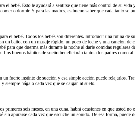
a el bebé. Esto le ayudará a sentirse que tiene más control de su vida
, comer o dormir. Y para las madres, es bueno saber que cada tanto se p
ara el bebé. Todos los bebés son diferentes. Introducir una rutina de su
con un baño, con un masaje rápido, un poco de leche y una canción de 
ebé para que duerma más durante la noche al darle comidas regulares dura
o. Los buenos hábitos de sueño beneficiarán tanto a los padres como al
un fuerte instinto de succión y esa simple acción puede relajarlos. Trat
d y siempre hágalo cada vez que se caigan al suelo.
s primeros seis meses, en una cuna, habrá ocasiones en que usted no 
 sin apurarse cada vez que escuche un sonido. De esa forma, puede dejar