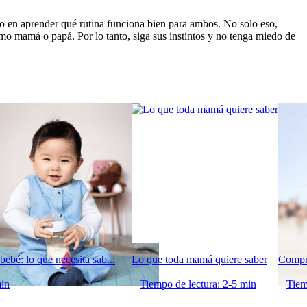
o en aprender qué rutina funciona bien para ambos. No solo eso, 
mo mamá o papá. Por lo tanto, siga sus instintos y no tenga miedo de 
bebé: lo que necesita sab...
Lo que toda mamá quiere saber
Compre
min
Tiempo de lectura: 2-5 min
Tiem