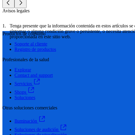
Avisos legales
Tenga presente que la información contenida en estos artículos se 
síntomas o alguna condición grave o persistente, o necesita atenci
Productos de consumo
proporcionada en este sitio web.
Soporte al cliente
Registro de productos
Profesionales de la salud
Explorar
Contact and support
Servicios
Shops
Soluciones
Otras soluciones comerciales
Iluminación
Soluciones de audición
Soluciones de visualización