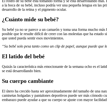
El rostro de su bebé está tomando forma y se está desarrollando más. E
a la boca de su bebé, incluso podría ver una pequeña lengua en las pri
desarrollo de la retina y el pigmento ocular.
¿Cuánto mide su bebé?
Su bebé ya no se parece a un camarón y toma una forma mucho más hum
posible que le resulte difícil de creer con las molestias que ha esta
que usted pueda sentir esos movimientos.
“Su bebé solo pesa tanto como un clip de papel, aunque puede que le r
El latido del bebé
Quizás la característica más emocionante de la semana ocho es el latid
se está desarrollando bien.
Su cuerpo cambiante
El útero ha crecido hasta ser aproximadamente del tamaño de una nara
camisetas holgadas y pantalones deportivos puede ser más cómodo cua
embarazo puede ayudar a que su cuerpo se ajuste con mayor facilidad