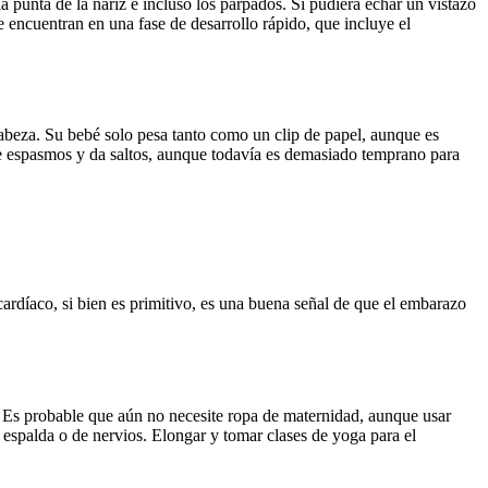
 punta de la nariz e incluso los párpados. Si pudiera echar un vistazo 
 encuentran en una fase de desarrollo rápido, que incluye el 
eza. Su bebé solo pesa tanto como un clip de papel, aunque es 
ene espasmos y da saltos, aunque todavía es demasiado temprano para 
ardíaco, si bien es primitivo, es una buena señal de que el embarazo 
 Es probable que aún no necesite ropa de maternidad, aunque usar 
palda o de nervios. Elongar y tomar clases de yoga para el 