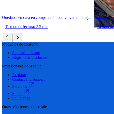
Quedarse en casa en comparación con volver al trabaj...
Síntomas te
Tiempo de lectura: 2-5 min
Tiempo de 
Productos de consumo
Soporte al cliente
Registro de productos
Profesionales de la salud
Explorar
Contact and support
Servicios
Shops
Soluciones
Otras soluciones comerciales