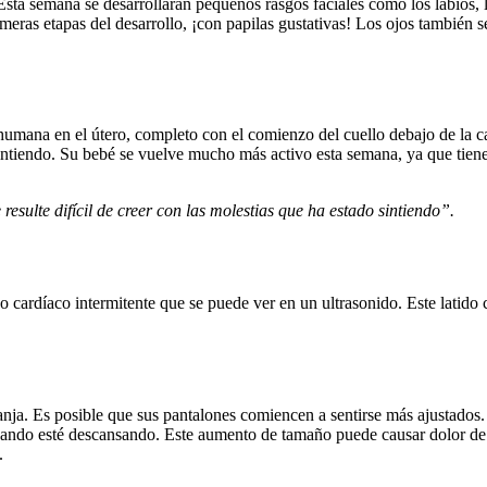
sta semana se desarrollarán pequeños rasgos faciales como los labios, la
meras etapas del desarrollo, ¡con papilas gustativas! Los ojos también se
ana en el útero, completo con el comienzo del cuello debajo de la cab
do sintiendo. Su bebé se vuelve mucho más activo esta semana, ya que ti
esulte difícil de creer con las molestias que ha estado sintiendo”.
o cardíaco intermitente que se puede ver en un ultrasonido. Este latido c
nja. Es posible que sus pantalones comiencen a sentirse más ajustados.
ndo esté descansando. Este aumento de tamaño puede causar dolor de es
.