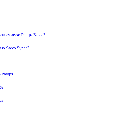
era espresso Philips/Saeco?
esso Saeco Syntia?
 Philips
ps?
ps