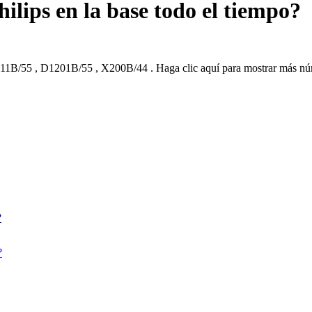
ilips en la base todo el tiempo?
11B/55
,
D1201B/55
,
X200B/44
.
Haga clic aquí para mostrar más n
?
?