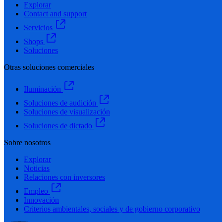
Explorar
Contact and support
Servicios
Shops
Soluciones
Otras soluciones comerciales
Iluminación
Soluciones de audición
Soluciones de visualización
Soluciones de dictado
Sobre nosotros
Explorar
Noticias
Relaciones con inversores
Empleo
Innovación
Criterios ambientales, sociales y de gobierno corporativo