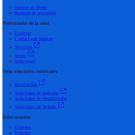
Soporte al cliente
Registro de productos
Profesionales de la salud
Explorar
Contact and support
Servicios
Shops
Soluciones
Otras soluciones comerciales
Iluminación
Soluciones de audición
Soluciones de visualización
Soluciones de dictado
Sobre nosotros
Explorar
Noticias