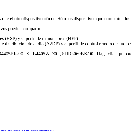
 que el otro dispositivo ofrece. Sólo los dispositivos que comparten l
tivos pueden compartir:
res (HSP) y el perfil de manos libres (HFP)
o de distribución de audio (A2DP) y el perfil de control remoto de aud
4405BK/00
,
SHB4405WT/00
,
SHB3060BK/00
.
Haga clic aquí pa