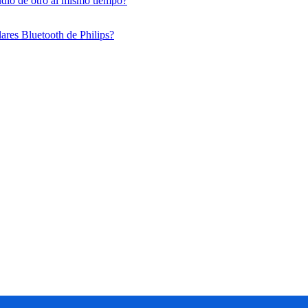
audio de otro al mismo tiempo?
lares Bluetooth de Philips?