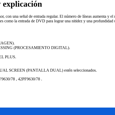
 explicación
visor, con una señal de entrada regular. El número de líneas aumenta y e
les como la entrada de DVD para lograr una nitidez y una profundidad 
(IMAGEN).
L PROCESSING (PROCESAMIENTO DIGITAL).
IXEL PLUS.
PIP o DUAL SCREEN (PANTALLA DUAL) estén seleccionados.
F9630/78
,
42PF9630/78
.