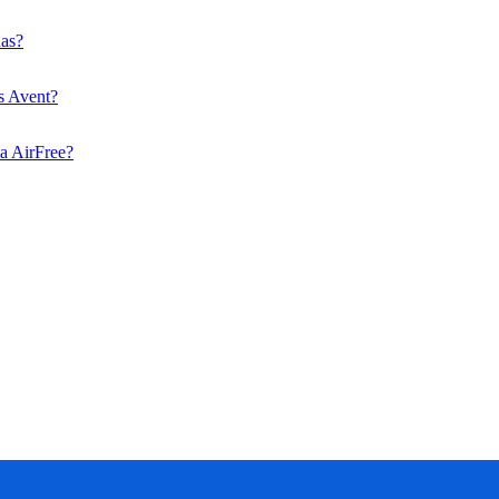
das?
ps Avent?
ma AirFree?