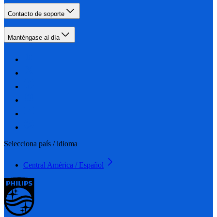
Contacto de soporte
Manténgase al día
Selecciona país / idioma
Central América / Español