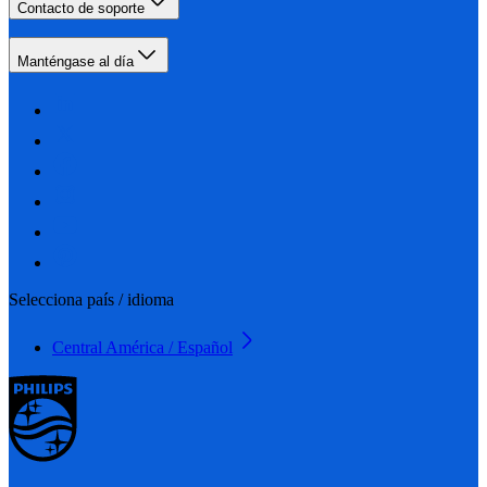
Contacto de soporte
Manténgase al día
Selecciona país / idioma
Central América / Español