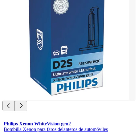
Philips Xenon WhiteVision gen2
Bombilla Xenon para faros delanteros de automóviles