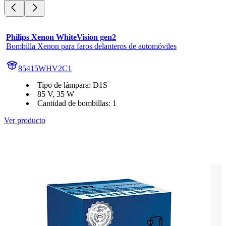
Philips Xenon WhiteVision gen2
Bombilla Xenon para faros delanteros de automóviles
85415WHV2C1
Tipo de lámpara: D1S
85 V, 35 W
Cantidad de bombillas: 1
Ver producto