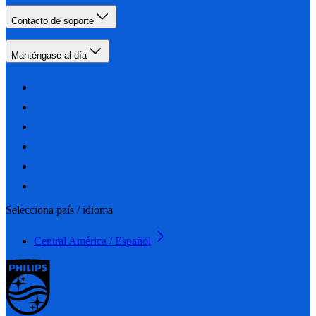
Contacto de soporte
Manténgase al día
Selecciona país / idioma
Central América / Español