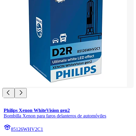
Philips Xenon WhiteVision gen2
Bombilla Xenon para faros delanteros de automóviles
85126WHV2C1