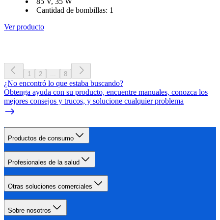
85 V, 35 W
Cantidad de bombillas: 1
Ver producto
1
2
...
8
¿No encontró lo que estaba buscando?
Obtenga ayuda con su producto, encuentre manuales, conozca los
mejores consejos y trucos, y solucione cualquier problema
Productos de consumo
Profesionales de la salud
Otras soluciones comerciales
Sobre nosotros