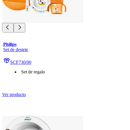
Philips
Set de destete
SCF730/00
Set de regalo
Ver producto