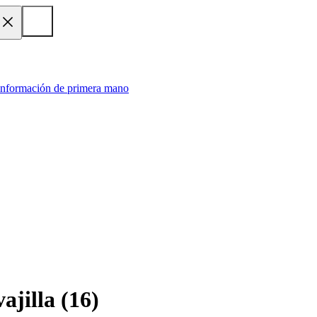
 información de primera mano
ajilla
(
16
)