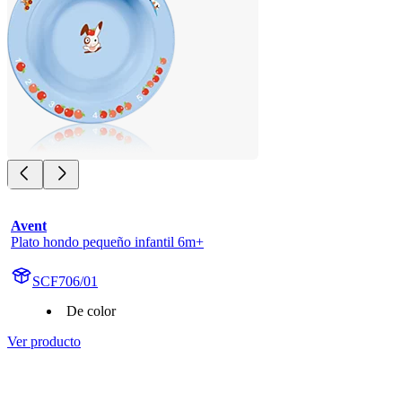
Avent
Plato hondo pequeño infantil 6m+
SCF706/01
De color
Ver producto