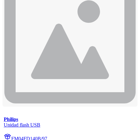
Philips
Unidad flash USB
FM04FD140B/97