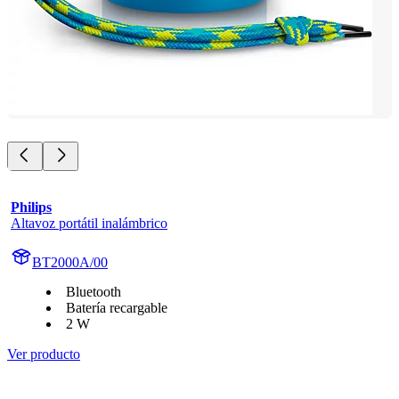
Philips
Altavoz portátil inalámbrico
BT2000A/00
Bluetooth
Batería recargable
2 W
Ver producto