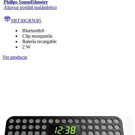
Philips SoundShooter
Altavoz portátil inalámbrico
SBT30GRN/85
Bluetooth®
Clip mosquetón
Batería recargable
2 W
Ver producto