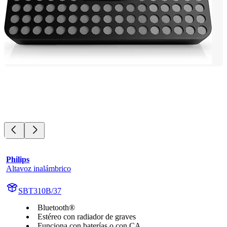
Philips
Altavoz inalámbrico
SBT310B/37
Bluetooth®
Estéreo con radiador de graves
Funciona con baterías o con CA