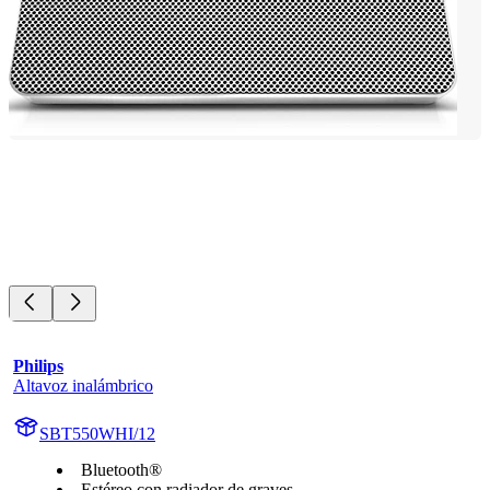
Philips
Altavoz inalámbrico
SBT550WHI/12
Bluetooth®
Estéreo con radiador de graves