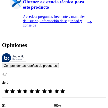
Obtener asistencia técnica para
este producto
Accede a preguntas frecuentes, manuales
de usuario, información de seguridad y
consejos
Opiniones
Estas reseñas las gestiona Bazaarvoice y cumplen con la política de au
Las opiniones de los clientes en forma de reseñas de productos y calif
Comprender las reseñas de productos
4.7
de 5
61
98
%