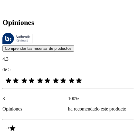
Opiniones
Estas reseñas las gestiona Bazaarvoice y cumplen con la política de au
Las opiniones de los clientes en forma de reseñas de productos y calif
Comprender las reseñas de productos
4.3
de 5
3
100
%
Opiniones
ha recomendado este producto
5