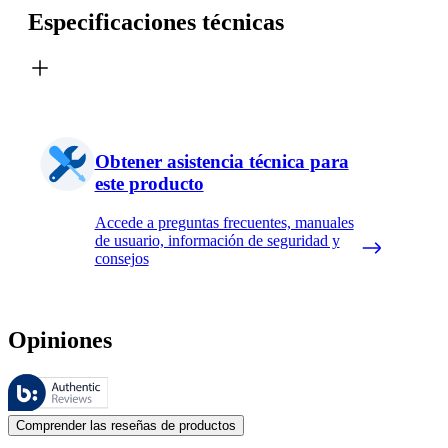
Especificaciones técnicas
Obtener asistencia técnica para
este producto
Accede a preguntas frecuentes, manuales
de usuario, información de seguridad y
consejos
Opiniones
Estas reseñas las gestiona Bazaarvoice y cumplen con la política de au
Las opiniones de los clientes en forma de reseñas de productos y calif
Comprender las reseñas de productos