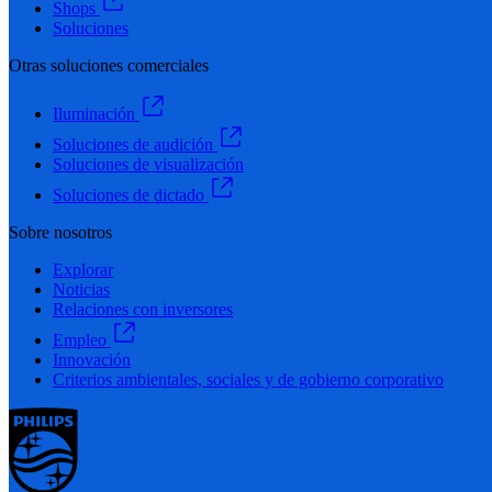
Shops
Soluciones
Otras soluciones comerciales
Iluminación
Soluciones de audición
Soluciones de visualización
Soluciones de dictado
Sobre nosotros
Explorar
Noticias
Relaciones con inversores
Empleo
Innovación
Criterios ambientales, sociales y de gobierno corporativo