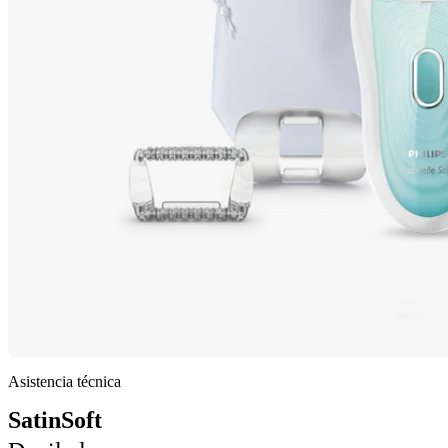
Asistencia técnica
SatinSoft