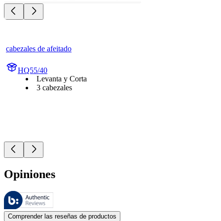
cabezales de afeitado
HQ55/40
Levanta y Corta
3 cabezales
Opiniones
Estas reseñas las gestiona Bazaarvoice y cumplen con la política de au
Las opiniones de los clientes en forma de reseñas de productos y calif
Comprender las reseñas de productos