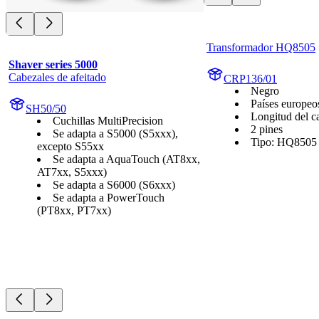
Transformador HQ8505
Shaver series 5000
Cabezales de afeitado
CRP136/01
Negro
Países europeo
SH50/50
Longitud del c
Cuchillas MultiPrecision
2 pines
Se adapta a S5000 (S5xxx),
Tipo: HQ8505
excepto S55xx
Se adapta a AquaTouch (AT8xx,
AT7xx, S5xxx)
Se adapta a S6000 (S6xxx)
Se adapta a PowerTouch
(PT8xx, PT7xx)