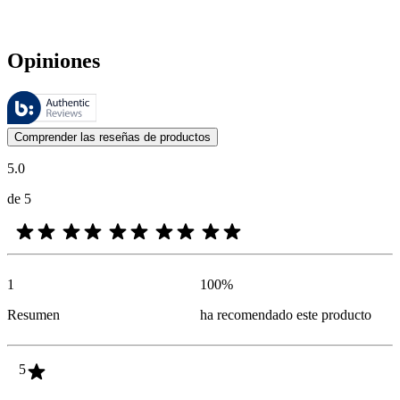
Opiniones
Estas reseñas las gestiona Bazaarvoice y cumplen con la política de au
Las opiniones de los clientes en forma de reseñas de productos y calif
Comprender las reseñas de productos
5.0
de 5
1
100
%
Resumen
ha recomendado este producto
5