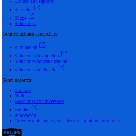
Contact and support
Servicios
Shops
Soluciones
Otras soluciones comerciales
Iluminación
Soluciones de audición
Soluciones de visualización
Soluciones de dictado
Sobre nosotros
Explorar
Noticias
Relaciones con inversores
Empleo
Innovación
Criterios ambientales, sociales y de gobierno corporativo