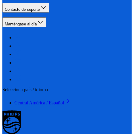
Contacto de soporte
Manténgase al día
Selecciona país / idioma
Central América / Español