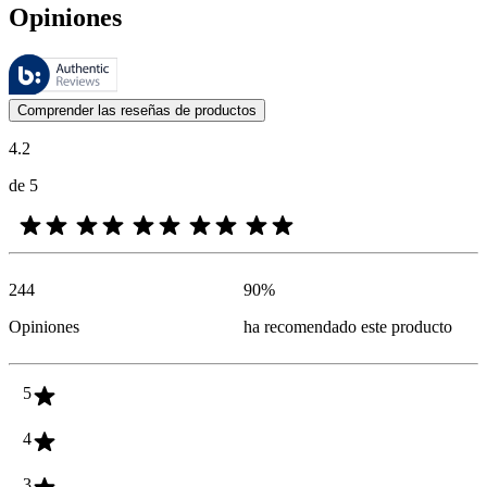
Opiniones
Estas reseñas las gestiona Bazaarvoice y cumplen con la política de au
Las opiniones de los clientes en forma de reseñas de productos y calif
Comprender las reseñas de productos
4.2
de 5
244
90
%
Opiniones
ha recomendado este producto
5
4
3