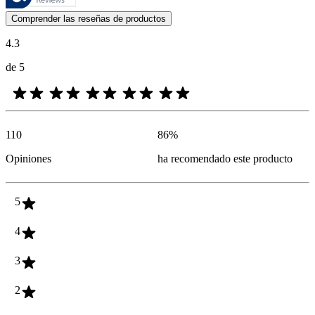
Las opiniones de los clientes en forma de reseñas de productos y calif
Comprender las reseñas de productos
4.3
de 5
110
86
%
Opiniones
ha recomendado este producto
5
4
3
2