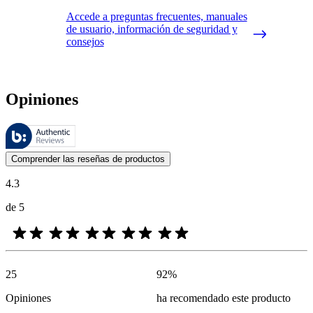
Accede a preguntas frecuentes, manuales
de usuario, información de seguridad y
consejos
Opiniones
Estas reseñas las gestiona Bazaarvoice y cumplen con la política de au
Las opiniones de los clientes en forma de reseñas de productos y calif
Comprender las reseñas de productos
4.3
de 5
25
92
%
Opiniones
ha recomendado este producto