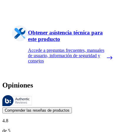
Obtener asistencia técnica para
este producto
Accede a preguntas frecuentes, manuales
de usuario, información de seguridad y
consejos
Opiniones
Estas reseñas las gestiona Bazaarvoice y cumplen con la política de au
Las opiniones de los clientes en forma de reseñas de productos y calif
Comprender las reseñas de productos
4.8
de 5