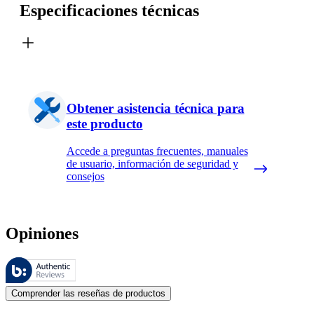
Especificaciones técnicas
Obtener asistencia técnica para
este producto
Accede a preguntas frecuentes, manuales
de usuario, información de seguridad y
consejos
Opiniones
Estas reseñas las gestiona Bazaarvoice y cumplen con la política de au
Las opiniones de los clientes en forma de reseñas de productos y calif
Comprender las reseñas de productos