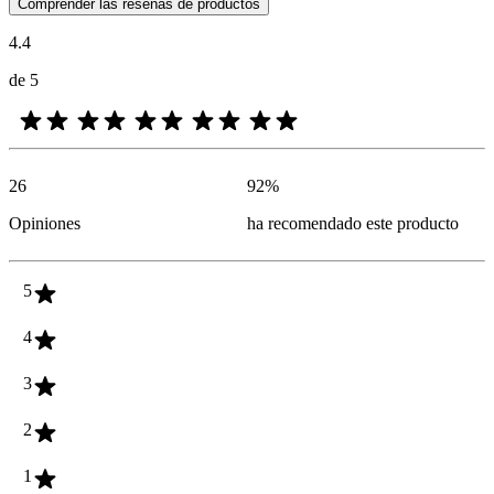
Las opiniones de los clientes en forma de reseñas de productos y calif
Comprender las reseñas de productos
4.4
de 5
26
92
%
Opiniones
ha recomendado este producto
5
4
3
2
1