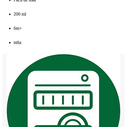
200 ml
6m+
niña