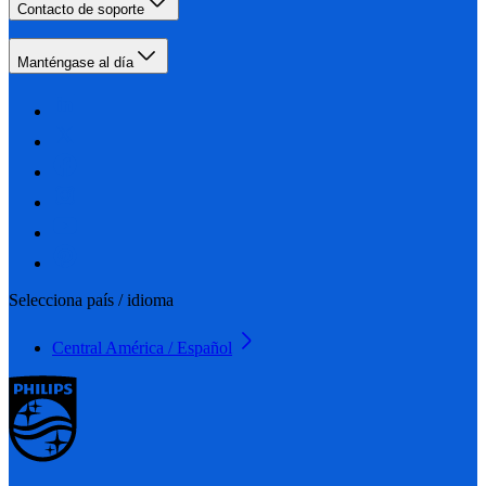
Contacto de soporte
Manténgase al día
Selecciona país / idioma
Central América / Español