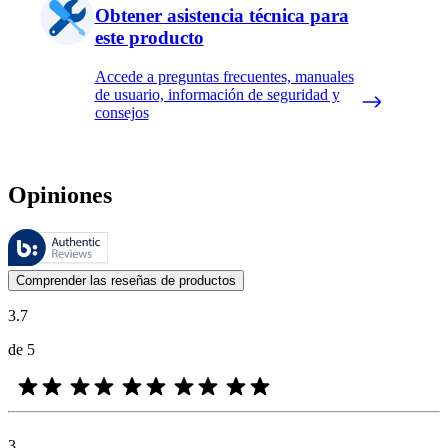
Obtener asistencia técnica para
este producto
Accede a preguntas frecuentes, manuales
de usuario, información de seguridad y
consejos
Opiniones
Estas reseñas las gestiona Bazaarvoice y cumplen con la política de au
Las opiniones de los clientes en forma de reseñas de productos y calif
Comprender las reseñas de productos
3.7
de 5
3