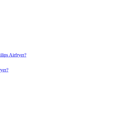
lips Airfryer?
ryer?