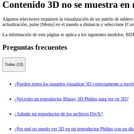
Contenido 3D no se muestra en m
Algunos televisores requieren la visualización de un patrón de tablero
actualización, pulse [Menu] en el mando a distancia y seleccione [Co
La información de esta página se aplica a los siguientes modelos:
BDP
Preguntas frecuentes
Todas (13)
¿Pueden todos los usuarios visualizar 3D correctamente a través
¿Necesito un reproductor Bluray 3D Philips para ver en 3D?
¿Admite mi reproductor de los archivos DivX?
¿Por qué no puedo ver 3D en mi reproductor Philips con un di